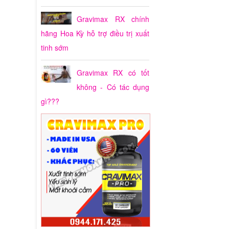
Gravimax RX chính
hãng Hoa Kỳ hỗ trợ điều trị xuất
tinh sớm
Gravimax RX có tốt
không - Có tác dụng
gì???