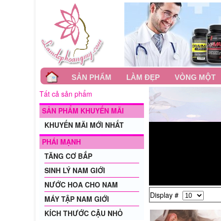
SẢN PHẨM
LÀM ĐẸP
VÒNG MỘT
Tất cả sản phẩm
SẢN PHẨM KHUYẾN MÃI
KHUYẾN MÃI MỚI NHẤT
PHÁI MẠNH
TĂNG CƠ BẮP
SINH LÝ NAM GIỚI
NƯỚC HOA CHO NAM
Display #
MÁY TẬP NAM GIỚI
KÍCH THƯỚC CẬU NHỎ