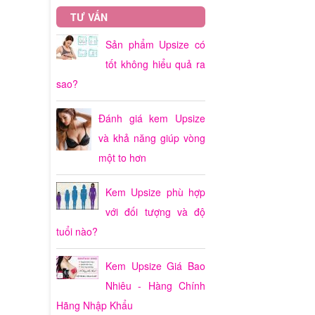
TƯ VẤN
Sản phẩm Upsize có
tốt không hiểu quả ra
sao?
Đánh giá kem Upsize
và khả năng giúp vòng
một to hơn
Kem Upsize phù hợp
với đối tượng và độ
tuổi nào?
Kem Upsize Giá Bao
Nhiêu - Hàng Chính
Hãng Nhập Khẩu