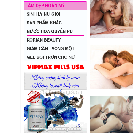
LÀM ĐẸP HOÀN MỸ
SINH LÝ NỮ GIỚI
SẢN PHẨM KHÁC
NƯỚC HOA QUYẾN RŨ
KORIAN BEAUTY
GIẢM CÂN - VÒNG MỘT
GEL BÔI TRƠN CHO NỮ