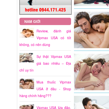
NAM GIỚI
Review, đánh giá
Vipmax USA có tốt
không, có nên dùng
Sự thật Vipmax USA
giá bao nhiêu – Địa
chỉ uy tín
Mua thuốc Vipmax
USA ở đâu - Shop
hàng chính hãng???
Vipmax USA lừa đảo,