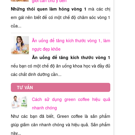
giới cần chú ý đến
ụng
àng
sản
ới
Những thói quen làm hỏng vòng 1
mà các chị
 RX
ứng
địa
các
em gái nên biết để có một chế độ chăm sóc vòng 1
 vì
ược
hơn
của...
các
của
 uy
Ăn uống để tăng kích thước vòng 1, làm
các
àn,
ngực đẹp khỏe
của
h
nút
Ăn uống để tăng kích thước vòng 1
uý
gọi
171
nếu bạn có một chế độ ăn uống khoa học và đầy đủ
sản
ục
inh
 mua
các chất dinh dưỡng cần...
 là
u
hiên
bán
ãng
TƯ VẤN
G -
Cách sử dụng green coffee hiệu quả
họn
iệm
nhanh chóng
ne:
ham
 đã
uốn
Như các bạn đã biết, Green coffee là sản phẩm
thị
ới.
hop
òng
ười
giúp giảm cân nhanh chóng và hiệu quả. Sản phẩm
iều
bạn
hẩm
hẩm
này...
nào