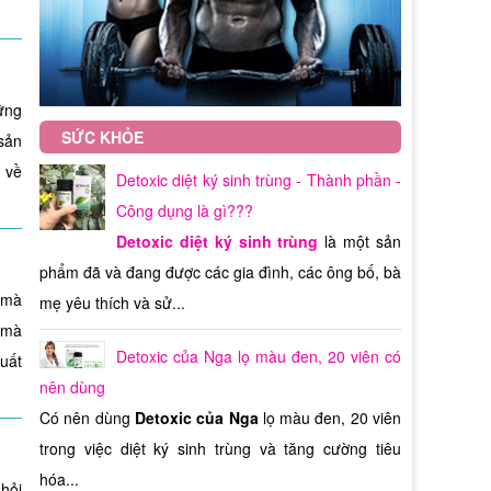
hảo
vậy
Nam.
iên
 lời
lus
… và
hẩm
ững
iên
SỨC KHỎE
sản
 có
ể là
 về
Detoxic diệt ký sinh trùng - Thành phần -
iên
bạn
tiết
Công dụng là gì???
é.
ạnh
Detoxic diệt ký sinh trùng
là một sản
hố”
phẩm đã và đang được các gia đình, các ông bố, bà
 ta
của
ông
 mà
mẹ yêu thích và sử...
é.
i mà
ong
Detoxic của Nga lọ màu đen, 20 viên có
hời
uất
USA
nên dùng
ông
Có nên dùng
Detoxic của Nga
lọ màu đen, 20 viên
ăng
n đề
 bỏ
trong việc diệt ký sinh trùng và tăng cường tiêu
ung
hóa...
hỏi