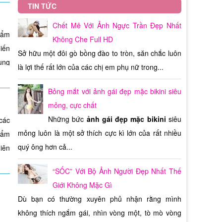
uốt
vấn
.
TIN TỨC
lâu
ong
iết
ất,
ọng
Chết Mê Với Ảnh Ngực Trần Đẹp Nhất
 độ
iên
mật
anh
phẩm
 đó
ăng
Không Che Full HD
 L –
der
iến
nhận
đảm
ợng
Sở hữu một đôi gò bồng đào to tròn, săn chắc luôn
nổi
eed,
 làm
ụng
hính
hời
ơng
max
là lợi thế rất lớn của các chị em phụ nữ trong...
gốc
ct,
nay
cho
hẩm
t tố
các
chi
Bỏng mắt với ảnh gái đẹp mặc bikini siêu
thì
 và
te,
cứu
mỏng, cực chất
hất
 cơ
y
iên
các
Những bức
ảnh gái đẹp mặc bikini
siêu
các
ong
của
hút
 thể
hát
mỏng luôn là một sở thích cực kì lớn của rất nhiều
hẩm
sản
 đó
hăm
ụng
ăng
quý ông hơn cả...
hiện
bán
àng
max
này
hỏi
 mọi
đầu
“SỐC” Với Bộ Ảnh Người Đẹp Nhất Thế
 vì
ông
hần
 cả
sản
ăng
ời,
ững
Giới Không Mặc Gì
ách
một
các
aca
hop
 có
 đến
Dù bạn có thường xuyên phủ nhận rằng mình
 và
yệt
goat
ụng
hảo
 an
ững
không thích ngắm gái, nhìn vòng một, tò mò vòng
ông
ơng,
act,