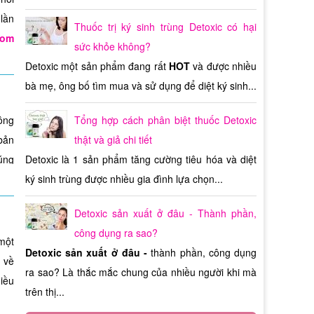
 tự
hững
đẩy
lần
 ta
h an
Thuốc trị ký sinh trùng Detoxic có hại
mức
com
mbe
sức khỏe không?
0 –
ược
 cổ
phần
Detoxic một sản phẩm đang rất
HOT
và được nhiều
tal,
đều
bà mẹ, ông bố tìm mua và sử dụng để diệt ký sinh...
sống
max
ược
nhỏ”
chọn
ông
Tổng hợp cách phân biệt thuốc Detoxic
uan
uất
nên
 bản
thật và giả chi tiết
ian
hỏe
giá
úng
Detoxic là 1 sản phẩm tăng cường tiêu hóa và diệt
 lo
ụng
 tự
cao
nên
iểu
ký sinh trùng được nhiều gia đình lựa chọn...
ông
hải
điều
max
tốt
 Mãn
Detoxic sản xuất ở đâu - Thành phần,
giá
iệt
inh
công dụng ra sao?
 hét
của
một
Detoxic sản xuất ở đâu -
thành phần, công dụng
iểm
àng
thể
 có
 về
ra sao? Là thắc mắc chung của nhiều người khi mà
hãy
iám
iều
Tuy
 phù
trên thị...
 đã
oàn
 đâu
ùng
iệt
lên
iệu