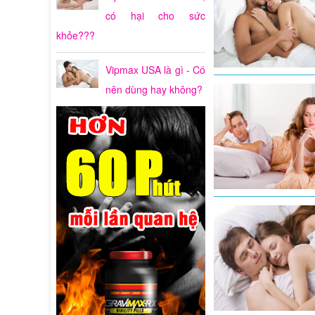
có hại cho sức
khỏe???
Vipmax USA là gì - Có
nên dùng hay không?