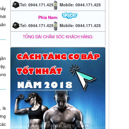
Tel: 0944.171.425
Mobile: 0944.171.425
hấy
thời
Phía Nam:
săn
Tel: 0944.171.425
Mobile: 0944.171.425
. Vì
TỔNG ĐÀI CHĂM SÓC KHÁCH HÀNG:
tiết
.
gần
ậy,
với
ùng
ăng
max
đầu
các
, là
tốt
ờng
 lực
các
g ở