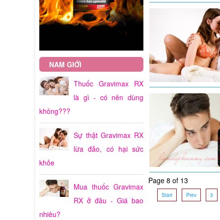
NAM GIỚI
Thuốc Gravimax RX
là gì - có nên dùng
không???
Sự thật Gravimax RX
lừa đảo, có hại sức
khỏe
Page 8 of 13
Mua thuốc Gravimax
Start
Prev
3
RX ở đâu - Giá bao
nhiêu?