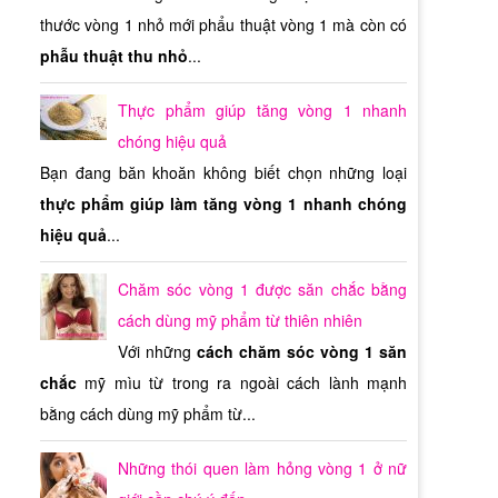
ụng
thước vòng 1 nhỏ mới phẩu thuật vòng 1 mà còn có
 bạn
aca
 sẽ
ước
 trợ
phẫu thuật thu nhỏ
...
mãn
vấn
goat
tốt
hàng
các
 để
ược
vậy
osa
hẩm
gày
uốn
 đề
Thực phẩm giúp tăng vòng 1 nhanh
thì
 khi
đảo
,
ack
hân
 để
cần
yên
inh
chóng hiệu quả
tốt
vời
ụng
 nam
 sử
mọi
Bạn đang băn khoăn không biết chọn những loại
 và
khỏe
ông
của
thực phẩm giúp làm tăng vòng 1 nhanh chóng
 đã
đặt
 tôi
hiệu quả
...
hặt
ậy,
sản
khi
ãi:
ính
 tìm
của
ánh
iúp
Chăm sóc vòng 1 được săn chắc bằng
tác
 cá
nam
cách dùng mỹ phẩm từ thiên nhiên
đặt
ạnh
sản
ụng
Với những
cách chăm sóc vòng 1 săn
nên
ụng
bạn
ùng
chắc
mỹ mìu từ trong ra ngoài cách lành mạnh
 an
óng
sản
bằng cách dùng mỹ phẩm từ...
 cơ
ắng
tiếp
 là
 cải
Những thói quen làm hỏng vòng 1 ở nữ
hăm
đâu