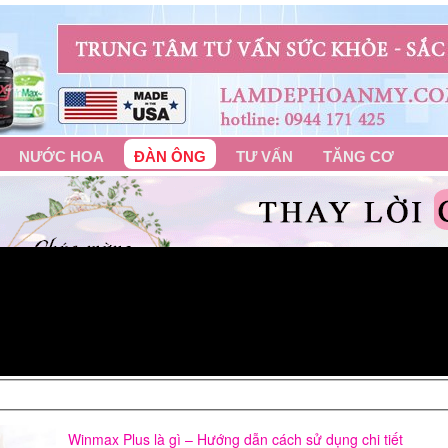
NƯỚC HOA
ĐÀN ÔNG
TƯ VẤN
TĂNG CƠ
Winmax Plus là gì – Hướng dẫn cách sử dụng chi tiết