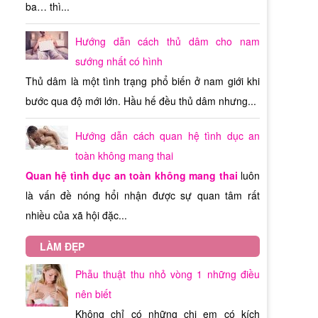
iới
IỆU
ân…
i để
ba… thì...
một
iêm
tin,
iệu
oại
ăng
vào
xide
ững
Hướng dẫn cách thủ dâm cho nam
iện
của
hăn
 sử
hẩm
nay
sướng nhất có hình
đâu
OT
USA
hẩm
Thủ dâm là một tình trạng phổ biến ở nam giới khi
iều
ượng
sức
thời
Hoa
bước qua độ mới lớn. Hầu hế đều thủ dâm nhưng...
thời
ề độ
uốc
năm
iải
hãy
iên
thân
hay
 về
đặt
sản
ờng
Hướng dẫn cách quan hệ tình dục an
hẩm
Chí
 nên
ơng,
mọi
học
sản
toàn không mang thai
thị
yên
ông
sản
nhờ
 Kỳ
Quan hệ tình dục an toàn không mang thai
luôn
bao
dẫn
một
anh
t
là vấn đề nóng hổi nhận được sự quan tâm rất
ãng
gây
cho
h lý
tốt
hẩm
nhiều của xã hội đặc...
iệm
đem
úng
ờng
g kể
iệu
quá
mua
iều
LÀM ĐẸP
như
ờng
hoàn
 tư
ường
 đồn
tại
Phẫu thuật thu nhỏ vòng 1 những điều
 bạn
nh,
max
nên biết
 mà
 từ
iây
mua
Không chỉ có những chị em có kích
ánh