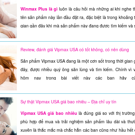
Winmax Plus là gì
luôn là câu hỏi mà những ai khi nghe t
tên sản phẩm này lần đầu đặt ra, đặc biệt là trong khoảng 
gian gần đây khi mà sản phẩm này đang được tìm kiếm và 
lùng một cách ráo riết, thu hút nhiều sự chú ý từ dư luận
vậy hôm nay hãy cùng
lamdephoanmy.com
tìm hiểu chi 
Review, đánh giá Vipmax USA có tốt không, có nên dùng
về thông tin sản phẩm cũng như cách sử dụng Winamx Plus
Sản phẩm Vipmax USA đang là một cơn sốt trong thời gian 
Winmax Plus là gì???
đây, được nhiều quý ông săn lùng và tìm kiếm. Chính vì v
Winmax Plus
là một sản phẩm nam học được điều chế ra 
hôm nay trong bài viết này các bạn hãy c
mục đích giúp các quý ông cải thiện chức năng sinh lý, t
lamdephoanmy.com
Review, đánh giá sản phẩm
Vip
cường sinh lực bản thân một cách mạnh mẽ.
USA có tốt không
, có nên dùng không nhé
Sự thật Vipmax USA giá bao nhiêu – Địa chỉ uy tín
Sản phẩm được sản xuất theo công nghệ, khoa học hàng 
Thành phần Vipmax USA có tốt không
của Hoa Kỳ dưới sự nghiên cứu, giám sát chặt chẽ đến từ 
Vipmax USA giá bao nhiêu
là đúng giá so với thị trường
Thành phần Vipmax USA được chuyên gia đánh giá là rất 
chuyên gia hàng đầu trong lĩnh vực nam học.
phù hợp để mua và trải nghiệm sản phẩm lâu dài và thư
và an toàn với người tiêu dùng trong việc tăng cường sinh
xuyên là thắc mắc mà chắc hẳn các bạn cũng như hầu hết 
Sản phẩm Winmax Plus đã và đang được ưa thích sử dụn