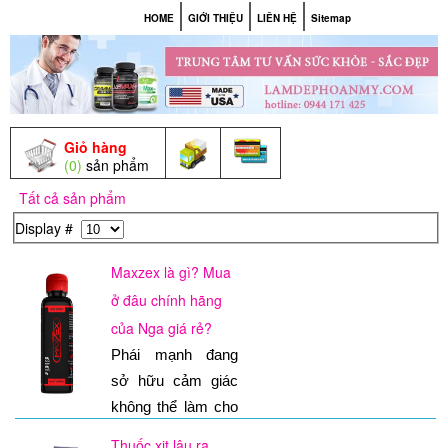
HOME
GIỚI THIỆU
LIÊN HỆ
Sitemap
Giỏ hàng
(0)
sản phẩm
Tất cả sản phẩm
Display #
Maxzex là gì? Mua
ở đâu chính hãng
của Nga giá rẻ?
Phái mạnh đang
sở hữu cảm giác
không thể làm cho
chủ bản lĩnh đàn
Thuốc xịt lâu ra